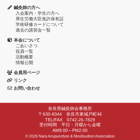
鍼灸師の方へ
入会案内・学生の方へ
厚生労働大臣免許保有証
学術研修カードについて
過去の講習会一覧
本会について
ごあいさつ
役員一覧
活動概要
情報公開
会員用ページ
リンク
お問い合わせ
奈良県鍼灸師会事務所
〒630-8344 奈良市東城戸町46
TEL/FAX 0742-26-7829
受付時間 平日・月曜から金曜
AM9:00～PM2:00
© 2026 Nara Acupuncture & Moxibustion Association