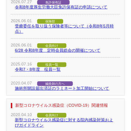
2026.
07.27
免許保有証
令和8年度厚生労働大臣免許保有証の申請について
2026.
06.01
保険部
受療委任を取り扱う保険者等について（令和8年5月時
点）
2026.
06.01
会員向け
6/28 令和8年度 定時会員総会の開催について
2025.
07.16
役員一覧
令和7・8年度 役員一覧
2020.
04.07
鍼灸師の方へ
施術所開設届出済証のラミネート加工開始について
新型コロナウイルス感染症（COVID-19）関連情報
2020.
04.10
会員向け
新型コロナウイルス感染症に対する院内感染対策およ
びガイドライン