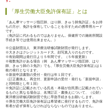
す。
「厚生労働大臣免許保有証」とは
「あん摩マッサージ指圧師、はり師、きゅう師免許証」をお持
ちの方が、免許を保有していることを示すための携帯用カード
です。
（免許証に代わるものではありません。保健所での施術所開設
手続き等では使用出来ません。）
※公益財団法人 東洋療法研修試験財団が発行します。
※大きさはクレジットカード大、顔写真入りのものです。
※有効期間は発行日より５年間です。（５年後更新）
※複数免許がある場合（例 あん摩マッサージ指圧師、はり
師、きゅう師の３免許）でも、｢厚生労働大臣免許保有証｣は１
枚の発行となります。
※新規申請書類の受付・発行は年１回です。
（訂正書換え、再交付、更新申請の受付・発行も「新規申請」
と同時期とし年１回）
※免許証に記載されている氏名・本籍が住民票に記載されてい
るものと異なる場合は、名簿訂正・書換えについて、（公財）
東洋療法研修試験財団で先に早急手続きをお願いします。
※厚生労働大臣免許保有証は希望者に発行するもので、免許保
有者が必ず保有しなければならないものではありません。