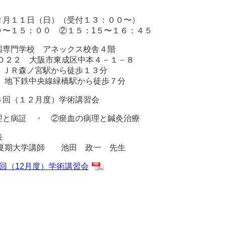
２月１１日（日）（受付１３：００〜）
００ ②１５：1５〜１６：４５
園専門学校 アネックス校舎４階
 大阪市東成区中本４－１－８
ノ宮駅から徒歩１３分
緑橋駅から徒歩７分
６回（１２月度）学術講習会
理と病証 ・ ②瘀血の病理と鍼灸治療
表
学講師 池田 政一 先生
回（12月度）学術講習会