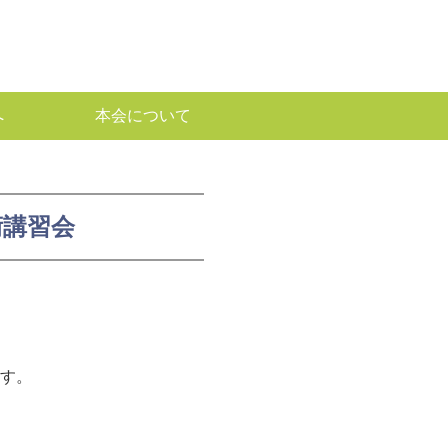
へ
本会について
術講習会
ます。