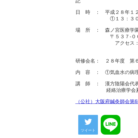
記
日 時 ： 平成２８年１
①１３：３０〜１５：
場 所 ： 森ノ宮医療学
〒５３７-００２２
アクセス：ＪＲ森
地下鉄中央線
研修会名： ２８年度 第
内 容 ： ①気血水の病
講 師 ： 漢方陰陽会代
経絡治療学会夏期大
（公社）大阪府鍼灸師会第6
ツイート