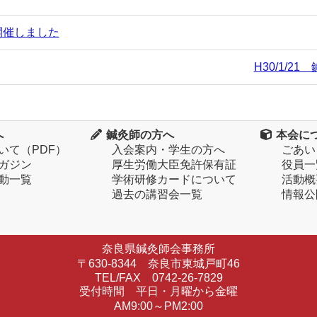
開催しました
H30/1/2
へ
鍼灸師の方へ
本会に
いて（PDF）
入会案内・学生の方へ
ごあい
ガジン
厚生労働大臣免許保有証
役員一
動一覧
学術研修カードについて
活動概
過去の講習会一覧
情報公
奈良県鍼灸師会事務所
〒630-8344 奈良市東城戸町46
TEL/FAX 0742-26-7829
受付時間 平日・月曜から金曜
AM9:00～PM2:00