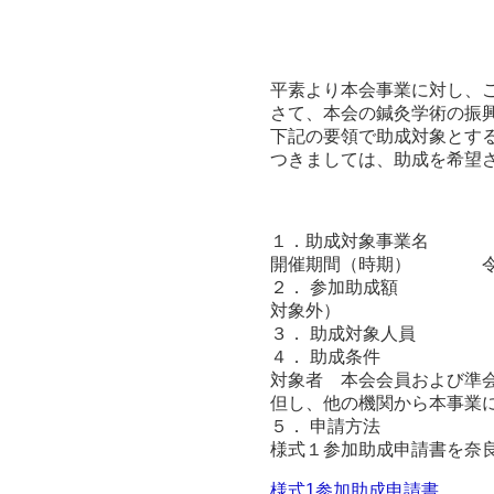
平素より本会事業に対し、
さて、本会の鍼灸学術の振
下記の要領で助成対象とす
つきましては、助成を希望
１．助成対象事業名 第7
開催期間（時期） 令和6
２． 参加助成額 会員 
対象外）
３． 助成対象人員 
４． 助成条件
対象者 本会会員および準
但し、他の機関から本事業
５． 申請方法
様式１参加助成申請書を奈
様式1参加助成申請書