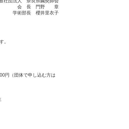
般社団法人 奈良県鍼灸師会
会 長 門野 章
学術部長 櫻井里衣子
、
す。
00円（団体で申し込む方は
生