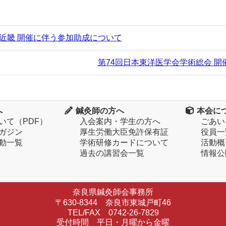
n 近畿 開催に伴う参加助成について
第74回日本東洋医学会学術総会 開
へ
鍼灸師の方へ
本会に
いて（PDF）
入会案内・学生の方へ
ごあい
ガジン
厚生労働大臣免許保有証
役員一
動一覧
学術研修カードについて
活動概
過去の講習会一覧
情報公
奈良県鍼灸師会事務所
〒630-8344 奈良市東城戸町46
TEL/FAX 0742-26-7829
受付時間 平日・月曜から金曜