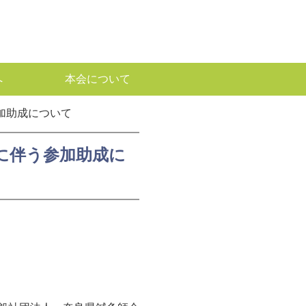
へ
本会について
加助成について
催に伴う参加助成に