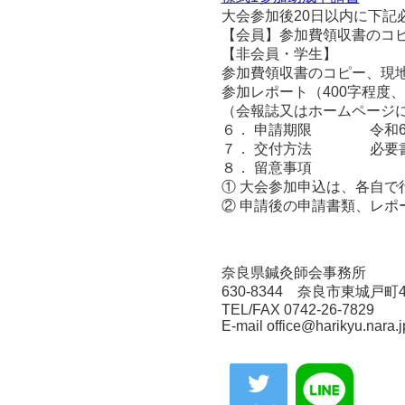
大会参加後20日以内に下
【会員】参加費領収書のコ
【非会員・学生】
参加費領収書のコピー、現
参加レポート（400字程度、
（会報誌又はホームページ
６． 申請期限 令和6年
７． 交付方法 必要書
８． 留意事項
① 大会参加申込は、各自で
② 申請後の申請書類、レ
奈良県鍼灸師会事務所
630-8344 奈良市東城戸町4
TEL/FAX 0742-26-7829
E-mail office@harikyu.nara.j