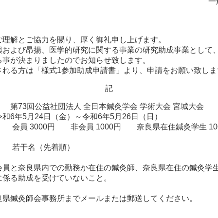
一
ご理解とご協力を賜り、厚く御礼申し上げます。
興および昂揚、医学的研究に関する事業の研究助成事業として
る事が決まりましたのでお知らせ致します。
される方は「様式1参加助成申請書」より、申請をお願い致しま
記
3回公益社団法人 全日本鍼灸学会 学術大会 宮城大会
年5月24日（金）～令和6年5月26日（日）
3000円 非会員 1000円 奈良県在住鍼灸学生 10
若干名（先着順）
会員と奈良県内での勤務か在住の鍼灸師、奈良県在住の鍼灸学
に係る助成を受けていないこと。
良県鍼灸師会事務所までメールまたは郵送してください。